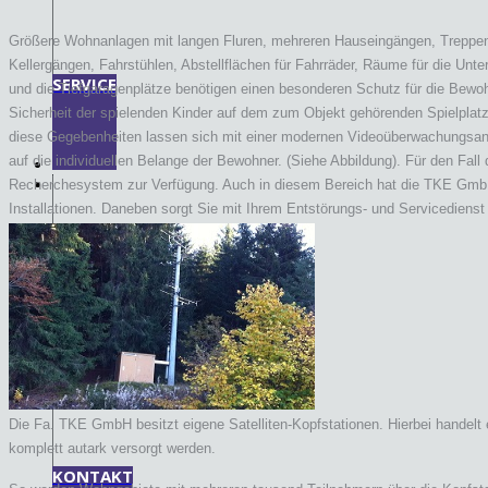
Größere Wohnanlagen mit langen Fluren, mehreren Hauseingängen, Treppenh
Kellergängen, Fahrstühlen, Abstellflächen für Fahrräder, Räume für die Unte
SERVICE
und die Tiefgaragenplätze benötigen einen besonderen Schutz für die Bewo
Sicherheit der spielenden Kinder auf dem zum Objekt gehörenden Spielplat
diese Gegebenheiten lassen sich mit einer modernen Videoüberwachungsan
auf die individuellen Belange der Bewohner. (Siehe Abbildung). Für den Fall 
Recherchesystem zur Verfügung. Auch in diesem Bereich hat die TKE Gmb
Installationen. Daneben sorgt Sie mit Ihrem Entstörungs- und Servicedienst 
Anlage.
REFERENZEN
Die Fa. TKE GmbH besitzt eigene Satelliten-Kopfstationen. Hierbei handel
komplett autark versorgt werden.
KONTAKT