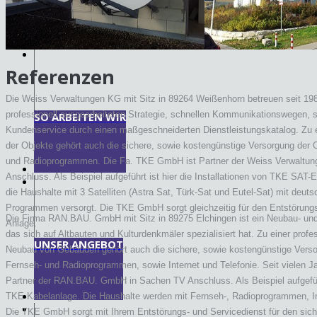
Referenzen
Die Weiss Verwaltungen KG mit Sitz in 89264 Weißenhorn betreuen seit 198
professionell ausgearbeiteten Strategie, schnellen Kommunikationswegen, 
SO ARBEITEN WIR
Kundenservice durch einen maßgeschneiderten Dienstleistungskatalog. Zu e
der Objekte gehört auch die sichere, sowie kostengünstige Versorgung der O
und Radioprogrammen. Die Fa. TKE GmbH ist Partner der Weiss Verwaltu
Anschluss. Als Beispiel aufgeführt ist hier die Installationen von TKE SAT
die Haushalte mit 3 Satelliten (Astra Sat, Türk-Sat und Eutel-Sat) mit deu
Programmen versorgt. Die TKE GmbH sorgt gleichzeitig für den Entstörungs
Die Firma RAN.BAU. GmbH mit Sitz in 89275 Elchingen ist ein Neubau- u
Anlage.
das sich auf Altbauten und Kulturdenkmäler spezialisiert hat. Zu einer prof
UNSER ANGEBOT
Neubau von Gebäuden gehört auch die sichere, sowie kostengünstige Versor
Fernseh- und Radioprogrammen, sowie Internet und Telefonie. Seit vielen 
Partner der RAN.BAU. GmbH in Sachen TV Anschluss. Als Beispiel aufgeführt 
TKE Kabelanlage. Die Haushalte werden mit Fernseh-, Radioprogrammen, Int
Die TKE GmbH sorgt mit Ihrem Entstörungs- und Servicedienst für den sich