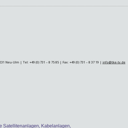
u-Ulm | Tel: +49 (0) 731 – 8 75 85 | Fax: +49 (0) 731 – 8 37 19 |
info@tke-tv.de
e Satellitenanlagen, Kabelanlagen,